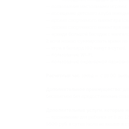
— пользование настольными играми;
— посещение детского клуба (ежедне
— прокат спортивного инвентаря (ска
— прокат спортивного инвентаря лыжи
— аренда большой беседки с мангалом
2 ночи можно суммировать время по
— игра в бильярд (60 минут в сутки);
— пользование Wi-Fi;
— пользование охраняемой парковко
Расчетный час:
заезд — с 16:00, выез
Дополнительное преимущество:
для
бесплатное без предоставления спал
Дополнительные услуги, которые 
— проживание для ребенка от 5 до 12
5500 руб. в сутки (если не входит в 