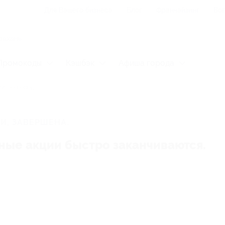
Для Вашего бизнеса
Блог
Франчайзинг
Воп
Промокоды
Кэшбэк
Афиша города
й Новгород
И, ЗАВЕРШЕНА.
ные акции быстро заканчиваются.