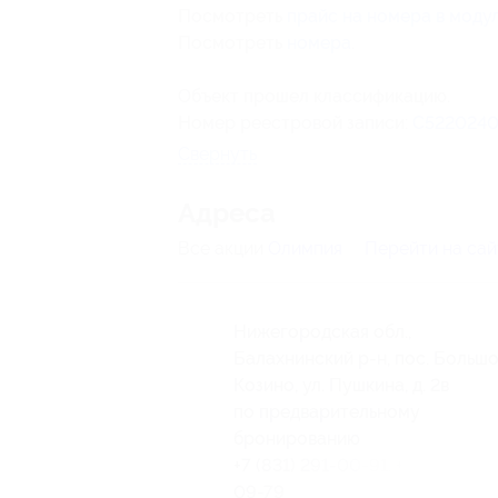
Посмотреть
прайс на номера в моду
Посмотреть
номера
.
Объект прошел классификацию.
Номер реестровой записи:
С522024
Свернуть
Адресa
Все акции
Олимпия
Перейти на сай
Нижегородская обл.,
Балахнинский р-н, пос. Больш
Козино, ул. Пушкина, д. 2в
по предварительному
бронированию
+7 (831) 291-00-91, +7 (952) 783
09-79