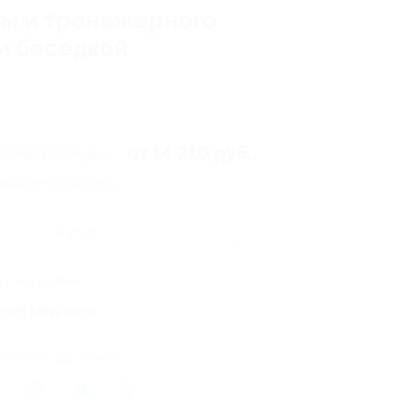
ны и тренажерного
ем беседкой
20 300 руб.
от 14 210 руб.
омия от 6 090 руб.
Купить
80
 купон куплен
кция завершена
литься с друзьями