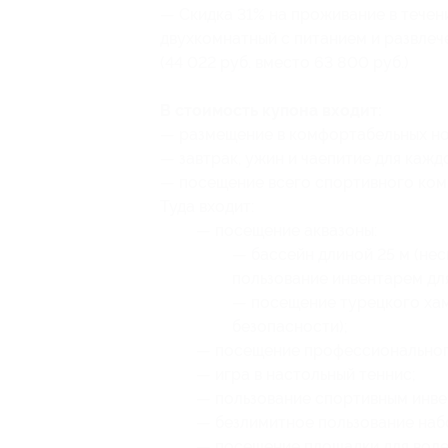
— Скидка 31% на проживание в течен
двухкомнатный с питанием и развлече
(44 022 руб. вместо 63 800 руб.)
В стоимость купона входит:
— размещение в комфортабельных н
— завтрак, ужин и чаепитие для каждо
— посещение всего спортивного компл
Туда входит:
— посещение аквазоны:
— бассейн длиной 25 м (нес
пользование инвентарем для б
— посещение турецкого ха
безопасности);
— посещение профессиональног
— игра в настольный теннис;
— пользование спортивным инвен
— безлимитное пользование наб
— посещение площадки для воле