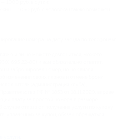
— 1000 руб. в сутки;
ужин — 1050 руб. с человека (также возможен
ирование номера на дату заезда по телефонам:
;
вязью и вы не можете дозвониться, можете
(930) 695 22-80) и вам обязательно ответят;
он и забронировал номер, но не явился
 об изменении своих планов и отмене брони
о исполнитель (администрация клуба),
Правительства РФ № 1853 от 18.11.2020, вправе
кции плату за простой номера в размере
 случае отказа от получения услуги по купону
в, уплаченных за купон, обязан обращаться
е услуги
.