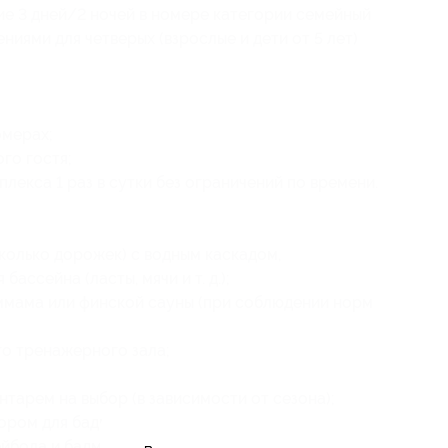
ие 3 дней/2 ночей в номере категории семейный
ниями для четверых (взрослые и дети от 5 лет)
омерах;
го гостя;
екса 1 раз в сутки без ограничений по времени.
колько дорожек) с водным каскадом,
ассейна (ласты, мячи и т. д.);
ммама или финской сауны (при соблюдении норм
о тренажерного зала;
тарем на выбор (в зависимости от сезона);
ором для бадминтона и мячами;
йбола и бадминтона;