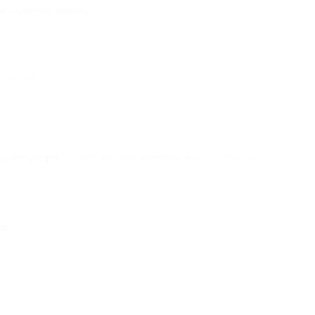
ле бронирования
.
003094
.
т партнера
Юридическая информация о партнёре
ое
-