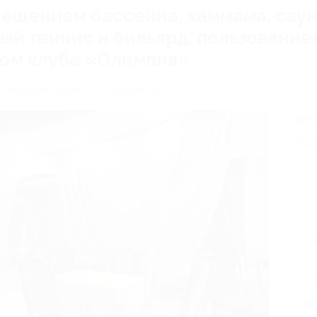
сещением бассейна, хаммама, сау
ный теннис и бильярд, пользовани
ном клубе «Олимпия»
. Большое Козино, ул. Пушкина, д. 2в
от 
Экон
1
А
Поде