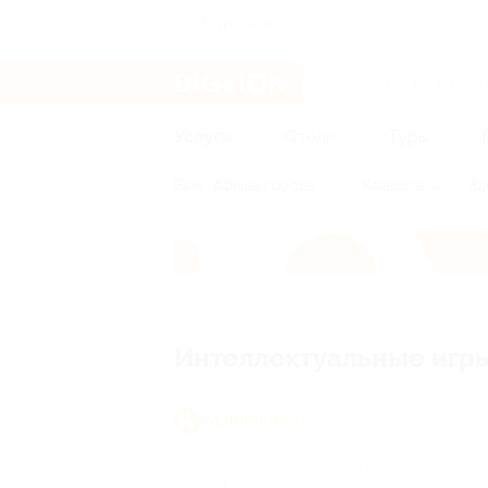
Астрахань
Услуги
Отели
Туры
Все
Афиша города
Красота
Зд
Главная
Услуги
Развлечения
Инт
Интеллектуальные игры
Развлечения
Интеллектуальные игры
(9)