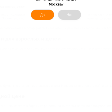
Москва
?
н: квизы, квесты в Астрахани и многое другое
Да
Нет
 живыми эмоциями, вовлеченностью и легким азартом. Вот тут и приходят на 
. Почему это так популярно? Командное взаимодействие, динамика, здорова
а развлечения такого формата. Пользуйтесь купонами на квесты, квизы в Аст
и для взрослых и детей
арий и закрытое пространство, из которого нужно выбраться или выполнить з
вы буквально становитесь частью сюжета. Наверняка вы сможете найти для с
дной цене
вке — чаще всего в барах и кафе. Команда за столом, ведущий с микрофоном,