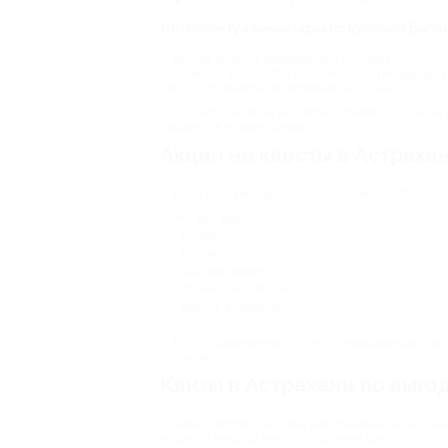
Интеллектуальные игры по купонам Биглио
Иногда хочется развлечений, но таких, чтобы с
Астрахани, квизы, VR-сценарии и другие форматы
просто отдыхаете, вы включены в процесс.
На сайте Биглион регулярно появляются акции н
процентов и даже больше.
Акции на квесты в Астрахан
Классические квесты (эскейп-румы) — это сцен
Что вас ждет:
загадки;
тайники;
кодовые замки;
логические цепочки;
работа в команде.
Есть страшные квесты, есть перформансы, где 
сэкономить.
Квизы в Астрахани по выго
Квизы проходят в более расслабленной обстано
музыки и кино до науки и странных фактов.