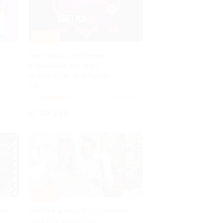
–70%
Квесты для влюбленных
в домашних условиях
от агентства Red Panda
РФ
3.7
(135)
Куплено 16
от 174 руб.
–65%
йн-
Участие в квесте от компании
«Ходилки бродилки»