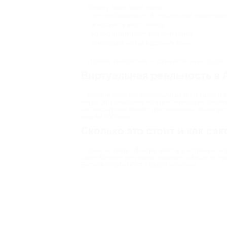
Почему люди любят квизы:
нет необходимости в специальной подготовке
всегда есть место юмору;
можно прийти большой компанией;
атмосфера легкая и дружелюбная.
И самое интересное — даже если вы не эрудит,
Виртуальная реальность в 
Современные интеллектуальные игры выходят за
мирах. Это сочетание логики и технологий. Особе
нестандартный формат для праздника, планируете
людьми поближе.
Сколько это стоит и как сэ
Цены на квизы, VR-игры, квесты в Астрахани и
сайте Биглион регулярно появляются акции от пр
Биглион позаботится о вашей экономии.