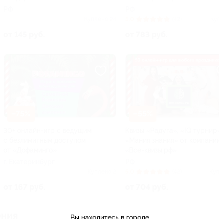
РФ
РФ
Куплено 24
5.0
(42)
Ку
от 145 руб.
от 783 руб.
–75%
–55%
30+ онлайн-игр с ведущим
Квизы «Радуга», «IQ турнир»
с безлимитным доступом
«Мания знания» от компани
от «Дофаминго»
«Все-квизы.рф»
г. Екатеринбург
РФ
Куплено 2
5.0
(42)
Куп
от 167 руб.
от 704 руб.
ения
Вы находитесь в городе