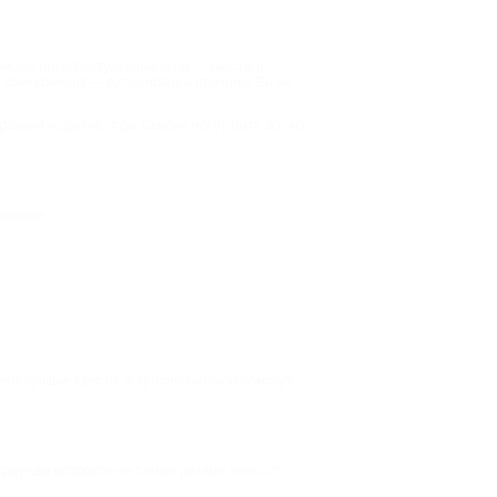
помощь интеллектуальные игры — квесты в
я конкуренция — вот основные причины. Вы не
рахани и другие игры. Скидки могут быть 30, 40
адание.
ебя лучшие квесты, а купоны Биглион помогут
 раунды вопросов на самые разные темы: от