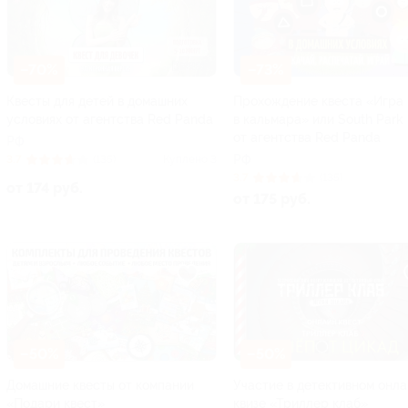
–70%
–73%
Квесты для детей в домашних
Прохождение квеста «Игра
условиях от агентства Red Panda
в кальмара» или South Park
от агентства Red Panda
РФ
РФ
3.7
(135)
Куплено 3
3.7
(135)
от 174 руб.
от 175 руб.
–50%
–50%
Домашние квесты от компании
Участие в детективном онла
«Подари квест»
квизе «Триллер клаб»