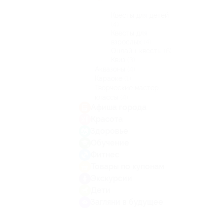
Квесты для детей
(4)
Квесты для
взрослых
(4)
Онлайн-квесты
(6)
Квиз
(3)
Аквазоны
(4)
Караоке
(1)
Творческие мастер-
классы
(4)
Афиша города
Красота
Здоровье
Обучение
Фитнес
Товары по купонам
Экскурсии
Дети
Загляни в будущее