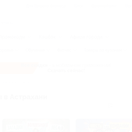
Для Вашего бизнеса
Блог
Франчайзинг
Воп
Промокоды
Кэшбэк
Афиша города
оровье
Обучение
Фитнес
Товары по купонам
Все скидки
- в мобильном приложении!
Скачать сейчас!
еллектуальные игры
 в Астрахани