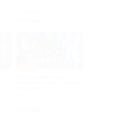
РФ
плено 1
4.3
(72)
Куплено 28
от 346 руб.
–50%
,
Квест для детей и взрослых
и
в домашних условиях от компании
«Квест лаб»
РФ
лено 2
Куплено 15
от 140 руб.