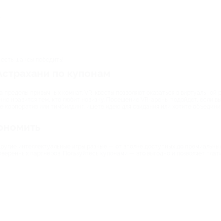
;
 есть шансы победить!
Астрахани по купонам
 пределы привычных комнат. VR-квесты позволяют оказаться в виртуальной 
нно нравится тем, кто любит новизну. Посещение VR-арены подойдет, если вы
 корпоратив или тимбилдинг, ищете идею для свидания или хотите объедини
кономить
 другие интеллектуальные игры разные — от вполне доступных до премиальн
оверенных партнеров. Пользуйтесь купонами — это выгодно и позволяет плат