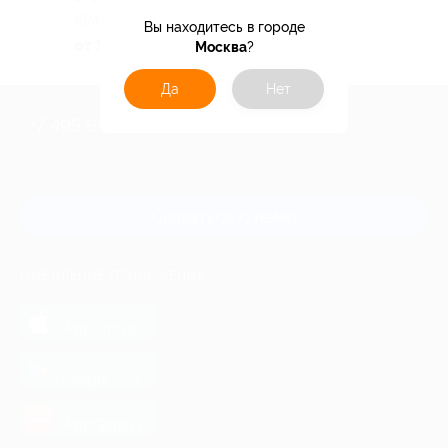
КРАСНОДАРСКИЙ КРАЙ
Вы находитесь в городе
от 11 830 руб.
Москва
?
Да
Нет
+7 495 649-649-1
Для звонка из Москвы
и регионов России
Связаться с нами
МОБИЛЬНОЕ ПРИЛОЖЕНИЕ
загрузить в
App Store
загрузить в
Google Play
загрузить в
AppGallery