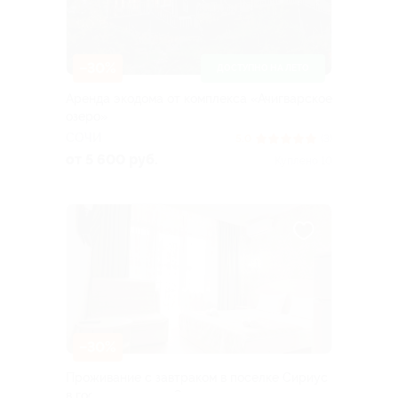
–30%
ДОСТУПНО НА ЛЕТО
Аренда экодома от комплекса «Ачигварское
озеро»
СОЧИ
5.0
(3)
от 5 600 руб.
Куплено 10
–30%
Проживание с завтраком в поселке Сириус
в гостевом доме «Сюзэн»