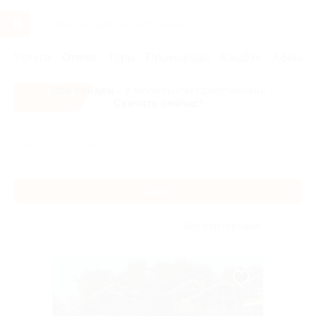
Услуги
Отели
Туры
Промокоды
Кэшбэк
Афиша 
Все скидки
- в мобильном приложении!
Скачать сейчас!
Главная
Отели
Юг России
Адлер
Адлер
Без сортировки