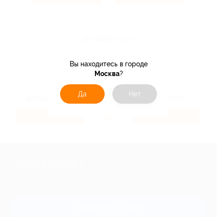
4.32%
Кэшбэк
Вы находитесь в городе
Москва
?
Да
Нет
16%
7.9%
Кэшбэк
Кэшбэк
+7 495 649-649-1
Для звонка из Москвы
и регионов России
Связаться с нами