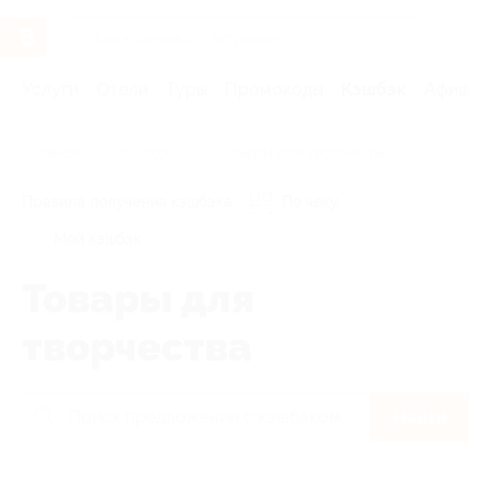
Услуги
Отели
Туры
Промокоды
Кэшбэк
Афиша 
Главная
Кэшбэк
Товары для творчества
Правила получения кэшбэка
По чеку
Мой кэшбэк
Товары для
творчества
Найти