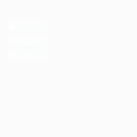
МОБИЛЬНОЕ ПРИЛОЖЕНИЕ
загрузить в
App Store
загрузить в
Google Play
загрузить в
AppGallery
КОМПАНИЯ
ИНФОРМАЦИЯ
ПАРТНЕРАМ