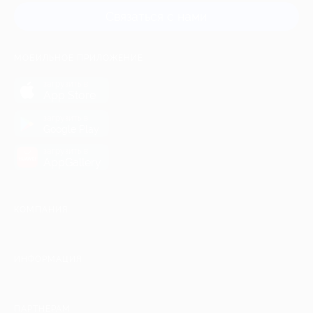
Связаться с нами
МОБИЛЬНОЕ ПРИЛОЖЕНИЕ
загрузить в
App Store
загрузить в
Google Play
загрузить в
AppGallery
КОМПАНИЯ
ИНФОРМАЦИЯ
ПАРТНЕРАМ