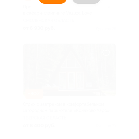
Проживание с завтраком и развлечениям
в сафари-глэмпинге Vazuza Love
СМОЛЕНСКАЯ ОБЛАСТЬ
от 6 930 руб.
Куплено 75
–30%
Отдых с завтраком в комфортабельном
загородном парк-отеле «Конаково.Аэро»
ТВЕРСКАЯ ОБЛАСТЬ
от 8 400 руб.
Куплено 79