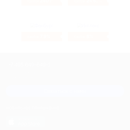
240 ₽
24.61%
Кэшбэк
Кэшбэк
7.9%
8%
Кэшбэк
Кэшбэк
+7 495 649-649-1
Для звонка из Москвы
и регионов России
Связаться с нами
МОБИЛЬНОЕ ПРИЛОЖЕНИЕ
загрузить в
App Store