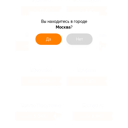
11.66%
4.4%
Кэшбэк
Кэшбэк
Вы находитесь в городе
Москва
?
Да
Нет
130 ₽
6.74%
Кэшбэк
Кэшбэк
5080 ₽
2.4%
Кэшбэк
Кэшбэк
5.04%
8.94%
Кэшбэк
Кэшбэк