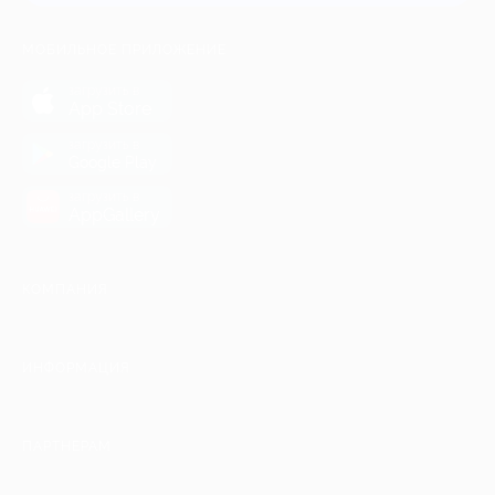
МОБИЛЬНОЕ ПРИЛОЖЕНИЕ
загрузить в
App Store
загрузить в
Google Play
загрузить в
AppGallery
КОМПАНИЯ
ИНФОРМАЦИЯ
ПАРТНЕРАМ