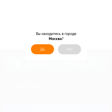
Вы находитесь в городе
Москва
?
Да
Нет
загрузить в
загрузить в
App Store
Google Play
+7 495 649-649-1
Для звонка из Москвы
и регионов России
Связаться с нами