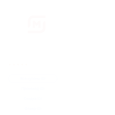
★
★
★
★
★
Все купоны (0)
Промокод (0)
Скидка (0)
Флаер (0)