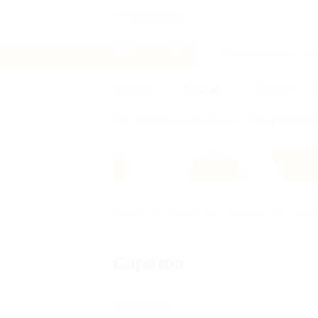
Астрахань
Услуги
Отели
Туры
Все
Москва и область
Санкт-Петерб
Главная
Отели
Поволжье
Сарат
Саратов
Поволжье