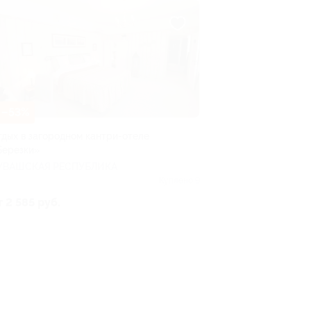
–53%
тдых в загородном кантри-отеле
Березки»
УВАШСКАЯ РЕСПУБЛИКА
Куплено 9
т 2 585 руб.