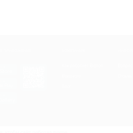
Е ПРИЛОЖЕНИЕ
КОМПАНИЯ
ИНФОР
Как работает Biglion
Вопрос
ть в
Store
Вакансии
Отзывы
ть в
le Play
Блог
ть в
allery
Гарантия, поддержка
24 часа и возврат средств
и, чтобы сайт работал лучше.