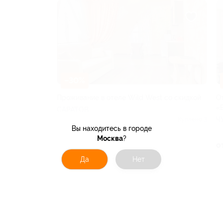
–30%
Проживание в отеле Wild West со скидкой
О
«
САРАТОВ
Ч
Куплено 3
Вы находитесь в городе
от 3 500 руб.
Москва
?
о
Да
Нет