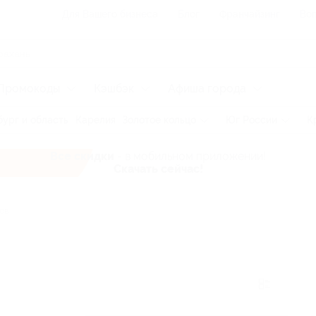
Для Вашего бизнеса
Блог
Франчайзинг
Воп
Промокоды
Кэшбэк
Афиша города
ург и область
Карелия
Золотое кольцо
Юг России
К
Все скидки
- в мобильном приложении!
Скачать сейчас!
ов