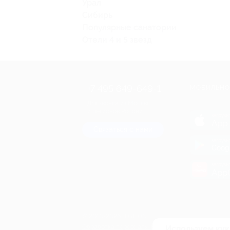
Урал
Сибирь
Популярные санатории
Отели 4 и 5 звезд
+7 495 649-649-1
МОБИЛЬНО
Для звонка из Москвы
и регионов России
загрузи
App 
Связаться с нами
загрузи
Goog
загрузи
AppG
© 2010-2026 BIGLION
Обработка персональных данных
Используем кук