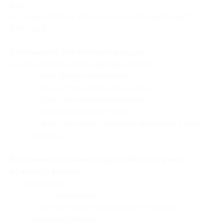
руб.)
— Скидка 83% на VIP-комплекс (1494 руб. вместо
8790 руб.)
В стоимость VIP-комплекса входит:
— все курсы по самой выгодной цене:
— «Как приручить мужчину»;
— «Искусство орального секса»;
— «Как стать самой желанной»;
— «Интимная гимнастика»;
— «Как стать женственной и привязать к себе
мужчину».
В стоимость купона на курс «Как приручить
мужчину» входит:
— содержание:
— «4 типа мужчин»;
— «10 критериев „идеальной женщины“
глазами мужчины»;