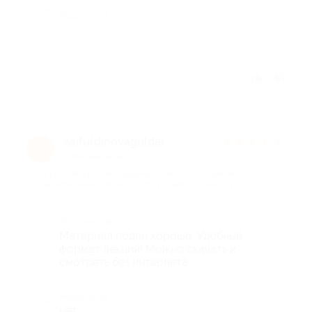
Недостатки
-
Отзыв полезен?
saifutdinovaguldar
★
★
★
★
★
s
3 месяца назад
про Курс «Искусство орального секса» от «Школы
соблазнительниц Online» (398 руб. вместо 2490 руб.)
Достоинства
Материал подан хорошо. Удобный
формат лекций! Можно скачать и
смотреть без интернета
Недостатки
нет