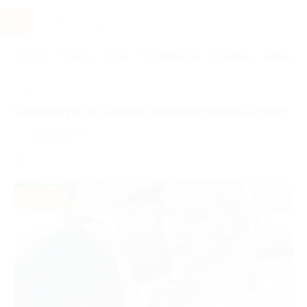
Услуги
Отели
Туры
Промокоды
Кэшбэк
Афиша 
Главная
Услуги
Обучение
Интимные тренинги
Онлайн-курс от «Школы соблазнительниц Online»
5.0
(6)
РФ
- 86%