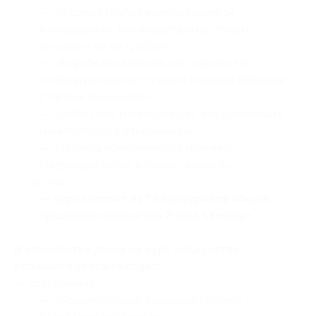
— «5 самых грубых женских ошибок
в отношениях: как перестать наступать
на одни и те же грабли»;
— «Борьба инстинктов, как сделать так,
чтобы мужчина вас слышал (техника общения
с любым мужчиной)»;
— «Любит или манипулирует: как распознать
манипуляцию в отношениях»;
— «Техника комплиментов мужчине
(чарующий голос и слова-„якоря“)»;
— состав:
— курс состоит из 7 видеоуроков общей
продолжительностью 2 часа 13 минут.
В стоимость купона на курс «Искусство
орального секса» входит:
— содержание:
— «Крышесносные оральные техники