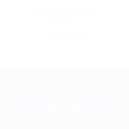
+7 (495) 649-649-1
Горячая линия Биглиона
Перейти в FAQ
+7 495 649-649-1
Для звонка из Москвы
и регионов России
Связаться с нами
МОБИЛЬНОЕ ПРИЛОЖЕНИЕ