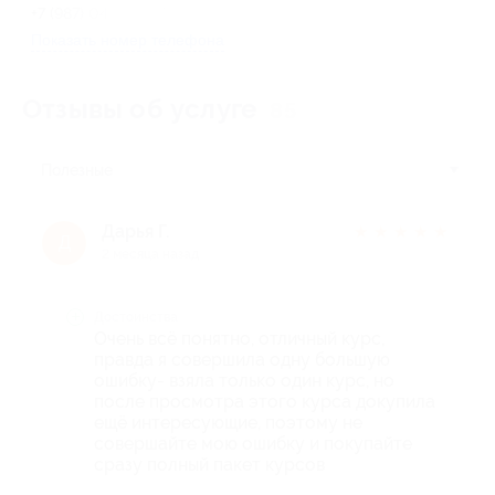
+7 (987) 043-37-67
Показать номер телефона
Отзывы об услуге
85
Полезные
Дарья Г.
★
★
★
★
★
Д
2 месяца назад
Достоинства
Очень всё понятно, отличный курс,
правда я совершила одну большую
ошибку- взяла только один курс, но
после просмотра этого курса докупила
ещё интересующие, поэтому не
совершайте мою ошибку и покупайте
сразу полный пакет курсов