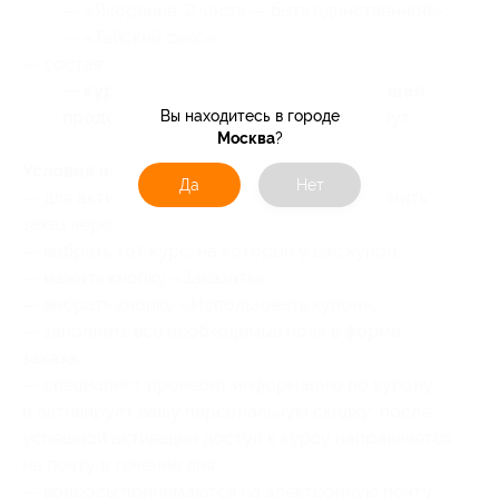
— «Якорение. 2 часть — быть единственной»;
— «Тайский секс»;
— состав:
— курс состоит из 5 видеоуроков общей
продолжительностью 5 часов 30 минут.
Вы находитесь в городе
Москва
?
Условия активации купона:
Да
Нет
— для активации купона необходимо оформить
заказ через
сайт
;
— выбрать тот курс, на который у вас купон;
— нажать кнопку «Заказать»;
— выбрать кнопку «Использовать купон»;
— заполнить все необходимые поля в форме
заказа;
— специалист проверит информацию по купону
и активирует вашу персональную скидку; после
успешной активации доступ к курсу направляется
на почту в течение дня;
— вопросы принимаются на электронную почту