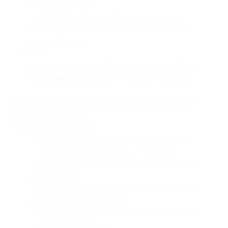
и ускоряющие)»;
— «Топ 12 оральных ласк мошонки для
пробуждения чувствительности „спящих“
эрогенных зон»;
— состав:
— курс состоит из 12 видеоуроков общей
продолжительностью 2 часа 24 минуты.
В стоимость купона на курс «Как стать самой
желанной» входит:
— содержание курса:
— «Как устроена „мужская психология“»;
— «Эмоциональный якорь — что это?»;
— «Каких ошибок можно избежать в новых
отношениях»;
— «Как работать над собой и с партнером,
чтобы достичь гармонии»;
— «Прощаемся с ссорами и конфликтами»;
— «СМС-практика»;