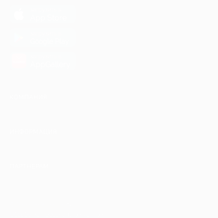
загрузить в
App Store
загрузить в
Google Play
загрузить в
AppGallery
КОМПАНИЯ
ИНФОРМАЦИЯ
ПАРТНЕРАМ
© 2010-2026 BIGLION
Обработка персональных данных