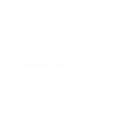
Что такое Биглион?
Biglion это про специальные акции, по условиям
которых вы можете приобрести купон со
скидкой от 50 до 90%
Откуда такие скидки?
Мы непосредственно работаем с каждым
партнером и договариваемся с ним о лучших
условиях для вас
Смогу ли я вернуть купон?
Если что-то случится, мы обязательно вернем
вам деньги. Мы работаем только с проверенными
и надежными партнерами
Остались вопросы?