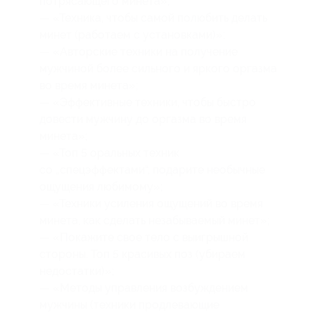
потрясающего минета»;
— «Техника, чтобы самой полюбить делать
минет (работаем с установками)»;
— «Авторские техники на получение
мужчиной более сильного и яркого оргазма
во время минета»;
— «Эффективные техники, чтобы быстро
довести мужчину до оргазма во время
минета»;
— «Топ 5 оральных техник
со „спецэффектами“, подарите необычные
ощущения любимому»;
— «Техники усиления ощущений во время
минета, как сделать незабываемый минет»;
— «Покажите свое тело с выигрышной
стороны. Топ 5 красивых поз (убираем
недостатки)»;
— «Методы управления возбуждением
мужчины (техники продлевающие