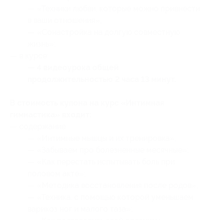
— «Техники любви, которые можно привнести
в ваши отношения»;
— «Сонастройка на долгую совместную
жизнь»;
— в курсе:
— 4 видеоурока общей
продолжительностью 2 часа 13 минут.
В стоимость купона на курс «Интимная
гимнастика» входит:
— содержание:
— «Интимные мышцы и их тренировка»;
— «Забываем про болезненные месячные»;
— «Как перестать испытывать боль при
половом акте»;
— «Методика восстановления после родов»;
— «Техника, с помощью которой уменьшаем
варикоз ног и малого таза»;