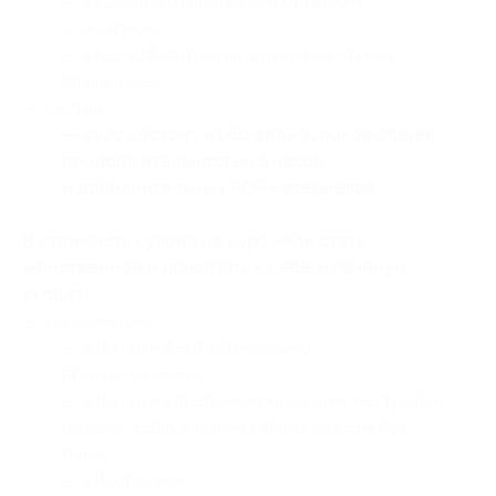
— «Как подготовить свой организм
к зачатию»;
— «Как избавиться от опущения стенок
влагалища»;
— состав:
— курс состоит из 60 видеоуроков общей
продолжительностью 5 часов
и дополнительных PDF-материалов.
В стоимость купона на курс «Как стать
женственной и привязать к себе мужчину»
входит:
— содержание:
— «Техники фантастического
проникновения»;
— «Техники управления мышцами, настройки
на секс, запускающие сквирт, оргазм без
рук»;
— «Якорение»;