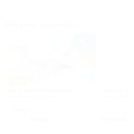
Вам может понравиться
–95%
–40%
е
Курс по разработке приложений
Расклад на Таро
от Learncours со скидкой
рунолога Гузели
РФ
РФ
13
4.7
(5)
Куплено 4
990 руб.
от 360 руб.
19 800 руб.