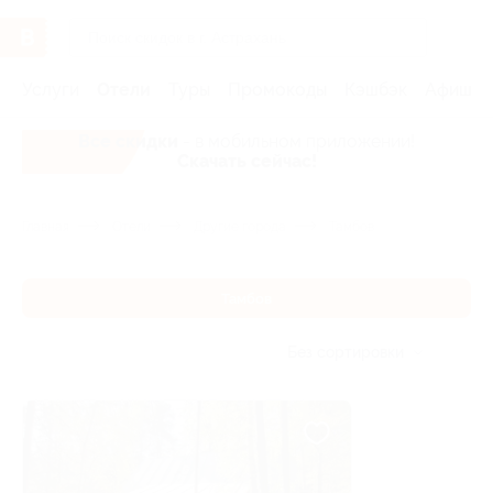
Услуги
Отели
Туры
Промокоды
Кэшбэк
Афиша 
Все скидки
- в мобильном приложении!
Скачать сейчас!
Главная
Отели
Другие города
Тамбов
Тамбов
Без сортировки