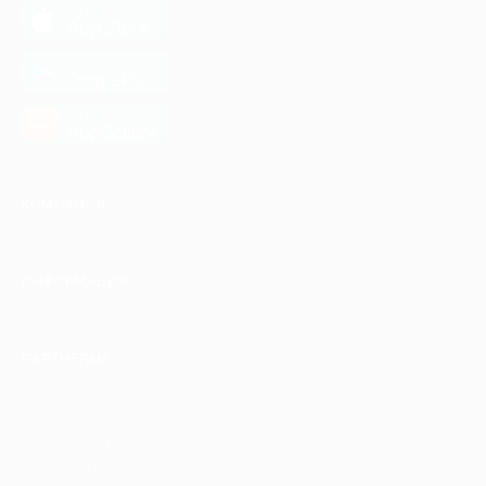
загрузить в
App Store
загрузить в
Google Play
загрузить в
AppGallery
КОМПАНИЯ
ИНФОРМАЦИЯ
ПАРТНЕРАМ
© 2010-2026 BIGLION
Обработка персональных данных