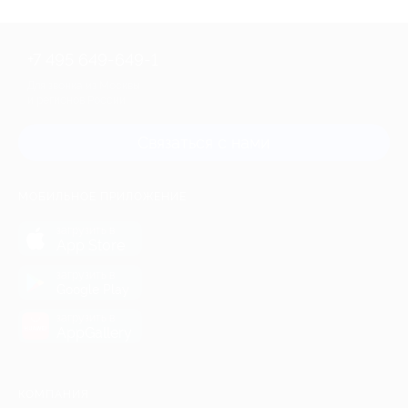
+7 495 649-649-1
Для звонка из Москвы
и регионов России
Связаться с нами
МОБИЛЬНОЕ ПРИЛОЖЕНИЕ
загрузить в
App Store
загрузить в
Google Play
загрузить в
AppGallery
КОМПАНИЯ