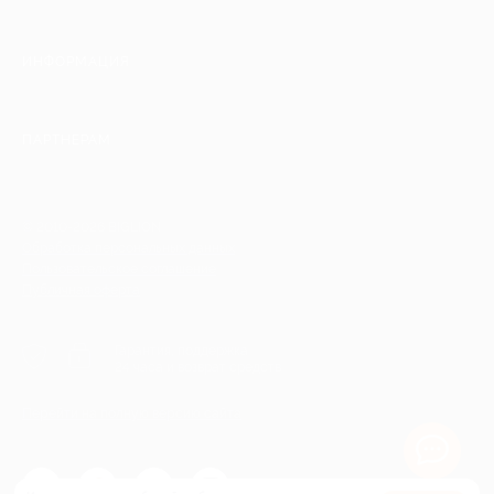
ИНФОРМАЦИЯ
ПАРТНЕРАМ
© 2010-2026 BIGLION
Обработка персональных данных
Пользовательское соглашение
Публичная оферта
Гарантия, поддержка
24 часа и возврат средств
Перейти на полную версию сайта