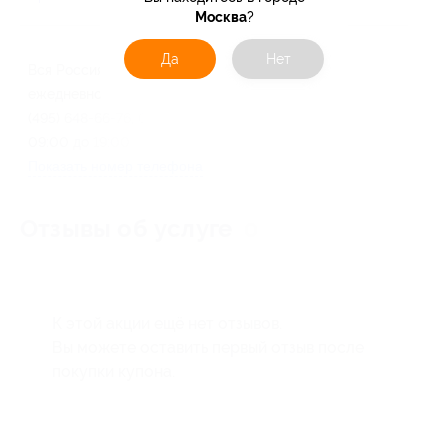
Москва
?
Да
Нет
Вся Россия
ежедневно и круглосуточно
(495) 648-66-76, 601-96-96 с
09:00 до 19:00
Показать номер телефона
Отзывы об услуге
0
К этой акции ещё нет отзывов.
Вы можете оставить первый отзыв после
покупки купона.