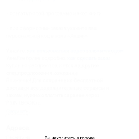
- создать в этой программе макет книги
- при оформлении заказа укажите ваш
персональный код в поле «Акции»
Узнайте,
как пользоваться персональным кодом
Узнайте более подробно,
как сделать заказ
Купон не распространяется
на другие
спецпредложения компании
.
Внимание!
Для сохранения бесплатной
доставки все дополнительные сервисы и
заказы нужно оплатить заранее
через
PRINTBOOK.ru
Свернуть
Адресa
Перейти на сайт партнера
Вы находитесь в городе