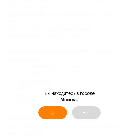
закупки материалов;
— рекомендации по использованию готовых
изделий.
Курс включает 2 видеоурока общей
продолжительностью 30 минут.
В комплекс All Inclusive входит:
все курсы
по выгодной цене:
— «Мыловарение для начинающих»;
— «Глицериновое мыло. Основа для мыла»;
— «Кремоварение»;
— «Свечеварение для начинающих»;
Вы находитесь в городе
— «Морские и новогодние свечи: ручная работа»;
Москва
?
— «Двойной свет: свечи из сои и вощины».
Да
Нет
Условия активации купона:
— для активации купона необходимо оформить
заказ через
сайт
;