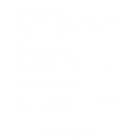
Что такое Биглион?
Biglion это про специальные акции, по условиям
которых вы можете приобрести купон со
скидкой от 50 до 90%
Откуда такие скидки?
Мы непосредственно работаем с каждым
партнером и договариваемся с ним о лучших
условиях для вас
Смогу ли я вернуть купон?
Если что-то случится, мы обязательно вернем
вам деньги. Мы работаем только с проверенными
и надежными партнерами
Остались вопросы?
+7 (495) 649-649-1