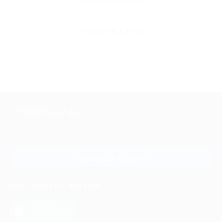
Горячая линия Биглиона
Перейти в FAQ
+7 495 649-649-1
Для звонка из Москвы
и регионов России
Связаться с нами
МОБИЛЬНОЕ ПРИЛОЖЕНИЕ
загрузить в
App Store