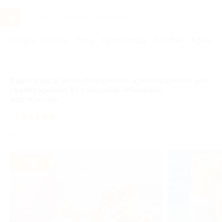
Услуги
Отели
Туры
Промокоды
Кэшбэк
Афиша 
Главная
Услуги
Развлечения
Творческие мастер-классы
Видеокурсы по мыловарению, кремоварению или
свечеварению от компании «Мыльная
мастерская»
5.0
(5)
РФ
- 80%