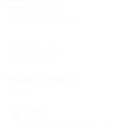
Все акции
Мыльная мастерская
Перейти на сайт партнера
Юридическая информация о партнёре
РФ
по предварительной записи
+7 (987) 043-37-67
Показать номер телефона
Отзывы об услуге
106
Полезные
Наталья
★
★
★
★
★
Н
2 месяца назад
про Курс «Двойной свет: свечи из сои и вощины» от компании