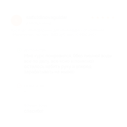
saifutdinovaguldar
★
★
★
★
★
s
2 месяца назад
про Курс «Мыловарение для начинающих» от компании
«Мыльная мастерская» (583 руб. вместо 4490 руб.)
Достоинства
Мне курс понравился, ббез лишней воды
все по делу, все ясно и понятно)
осталось набить руку и вперед
зарабатывать на мыле))
Недостатки
-
Комментарий
спасибо!