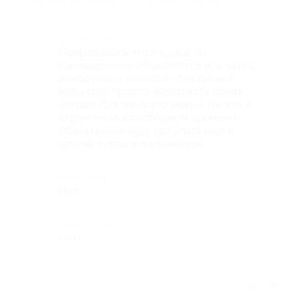
«Мыльная мастерская» (178 руб. вместо 890 руб.)
Достоинства
Понравилось что в курсе по
свечеварению объясняется все четко,
доходчиво и наглядно, без лишней
воды,чтоб просто выдержать время
лекции. Для меня это важно так как я
ограничена в свободном времени.
Обязательно буду покупать ище и
другие курсы в дальнейшем.
Недостатки
Нет
Комментарий
+++++
Отзыв полезен?