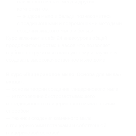
оливкового масла, меда и других
компонентов;
— жидкое мыло и бельди: познакомитесь
с традиционными и современными методами
создания жидкого мыла и бельди.
Курс включает в себя 24 видеоурока общей
продолжительностью 8 часов, что позволяет
глубоко погрузиться в каждую тему и научиться
создавать высококачественное мыло дома.
В курс «Глицериновое мыло. Основа для мыла»
входит:
— основы теории создания глицеринового мыла;
— изготовление быстрозастывающего
и традиционного глицеринового мыла горячим
способом;
— техники создания каменного мыла
с глицериновыми вставками и собственной
глицериновой основой;