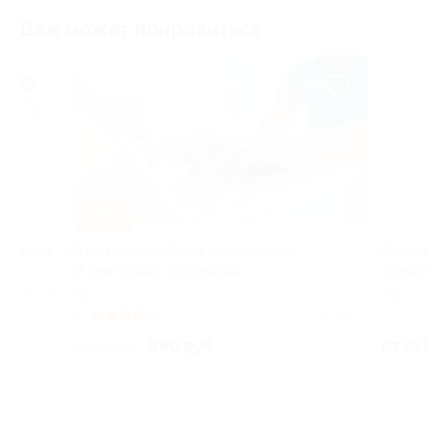
Вам может понравиться
–95%
–40%
е
Курс по разработке приложений
Расклад на Таро
от Learncours со скидкой
рунолога Гузели
РФ
РФ
13
4.7
(5)
Куплено 4
990 руб.
от 360 руб.
19 800 руб.