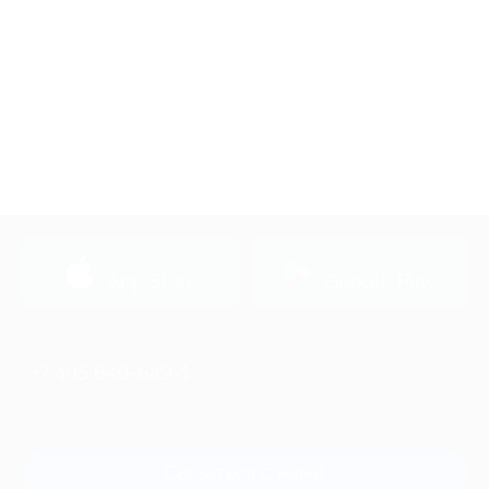
Акция до 31.12.2026
загрузить в
загрузить в
App Store
Google Play
+7 495 649-649-1
Для звонка из Москвы
и регионов России
Связаться с нами