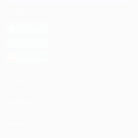
МОБИЛЬНОЕ ПРИЛОЖЕНИЕ
загрузить в
App Store
загрузить в
Google Play
загрузить в
AppGallery
КОМПАНИЯ
ИНФОРМАЦИЯ
ПАРТНЕРАМ