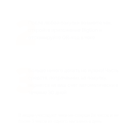
2
После любой покупки возьмите чек,
откройте приложение Biglion и
отсканируйте QR-код в чеке.
3
Больше ничего делать не нужно! Часть
средств, потраченных на покупку,
вернется на ваш счет автоматически в
течение 30 дней.
В акции участвуют чеки не старше 24 часов и не
более 3 чеков из одного магазина в день.