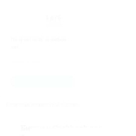
1 руб.
кэшбэк
Получайте 1₽ за любой
чек
До 31 декабря
Участвовать
Подробные правила кэшбэка здесь
Биглион Cashback для