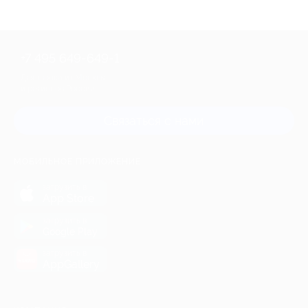
+7 495 649-649-1
Для звонка из Москвы
и регионов России
Связаться с нами
МОБИЛЬНОЕ ПРИЛОЖЕНИЕ
загрузить в
App Store
загрузить в
Google Play
загрузить в
AppGallery