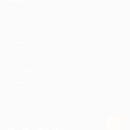
КОМПАНИЯ
ИНФОРМАЦИЯ
ПАРТНЕРАМ
© 2010-2026 BIGLION
Обработка персональных данных
Пользовательское соглашение
Публичная оферта
Гарантия, поддержка
24 часа и возврат средств
Перейти на полную версию сайта