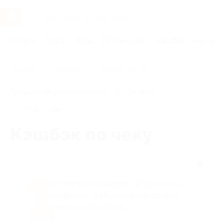
Услуги
Отели
Туры
Промокоды
Кэшбэк
Афиша 
Главная
Кэшбэк
Кэшбэк по чеку
Правила получения кэшбэка
По чеку
Мой кэшбэк
Кэшбэк по чеку
1
Активируйте позиции, которые вам
интересны, чтобы получать по ним
повышенный кэшбэк.