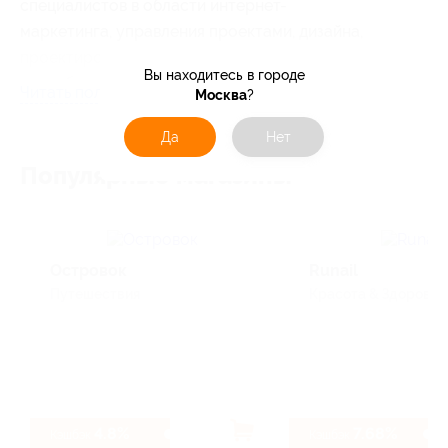
специалистов в области интернет-
маркетинга, управления проектами, дизайна,
проектирования интерфейсов и веб-
Вы находитесь в городе
разработки.
Читать полностью
Москва
?
Да
Нет
Популярные магазины
Островок
Runail
Путешествия
Красота & Здоровье,
4.8%
7.68%
Кэшбэк
Кэшбэк