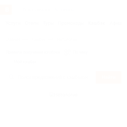
Услуги
Отели
Туры
Промокоды
Кэшбэк
Афиша 
Главная
Кэшбэк
Нетология
Правила получения кэшбэка
По чеку
Мой кэшбэк
Найти