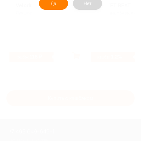
Да
Нет
Velodrive
STREET BEAT
Лучшие предложения, Для детей,
Одежда, обувь, аксес
...
116 ₽
1.2%
Кэшбэк
Кэшбэк
Купить с кэшбэком
+7 495 649-649-1
Для звонка из Москвы