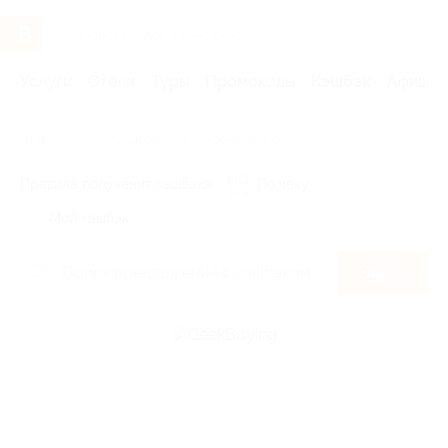
Услуги
Отели
Туры
Промокоды
Кэшбэк
Афиша 
Главная
Кэшбэк
GeekBuying
Правила получения кэшбэка
По чеку
Мой кэшбэк
Найти