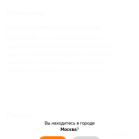
Описание
Покупки в GeekBuying с кэшбэком
GeekBuying
— это профессиональный и
надежный онлайн магазин основанный в 2012
году, который специализируется на продаже
электроники: ТВ-приставок, смартфонов,
планшетов, видеорегистраторов и других
гаджетов (более 10000 товаров в 14
основных категориях).
Читать полностью
Популярные магазины
Вы находитесь в городе
Москва
?