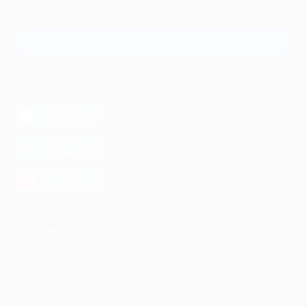
и регионов России
Связаться с нами
МОБИЛЬНОЕ ПРИЛОЖЕНИЕ
загрузить в
App Store
загрузить в
Google Play
загрузить в
AppGallery
КОМПАНИЯ
ИНФОРМАЦИЯ