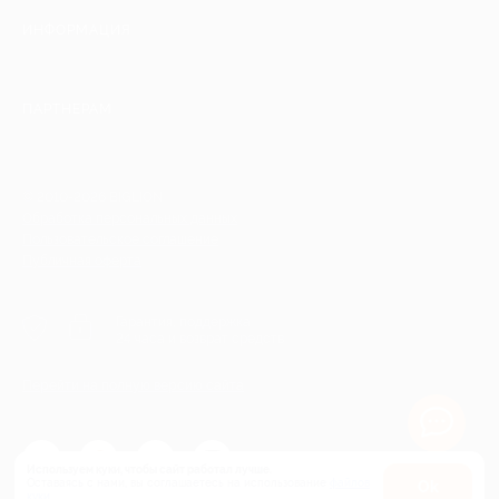
ИНФОРМАЦИЯ
ПАРТНЕРАМ
© 2010-2026 BIGLION
Обработка персональных данных
Пользовательское соглашение
Публичная оферта
Гарантия, поддержка
24 часа и возврат средств
Перейти на полную версию сайта
Используем куки, чтобы сайт работал лучше.
Оставаясь с нами, вы соглашаетесь на использование
файлов
Оk
куки.