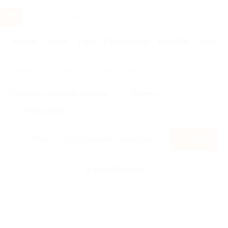
Услуги
Отели
Туры
Промокоды
Кэшбэк
Афиша 
Главная
Кэшбэк
MiniInTheBox
Правила получения кэшбэка
По чеку
Мой кэшбэк
Найти