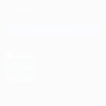
+7 495 649-649-1
Для звонка из Москвы
и регионов России
Связаться с нами
МОБИЛЬНОЕ ПРИЛОЖЕНИЕ
загрузить в
App Store
загрузить в
Google Play
загрузить в
AppGallery
КОМПАНИЯ