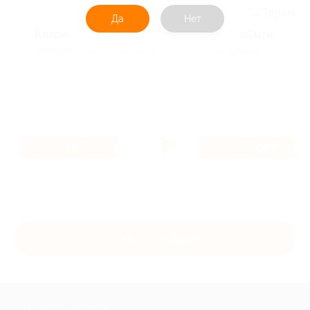
Да
Нет
Kaspersky
ЗдравСити
Электроника и техника, Услуги
Здоровье
12%
2.22%
Кэшбэк
Кэшбэк
Купить с кэшбэком