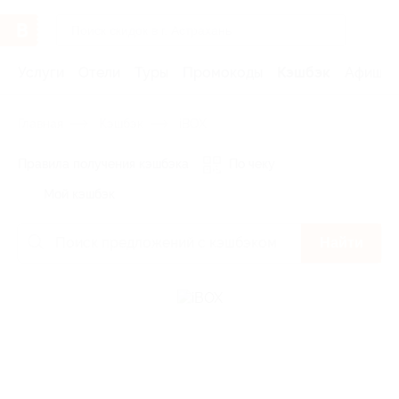
Услуги
Отели
Туры
Промокоды
Кэшбэк
Афиша 
Главная
Кэшбэк
iBOX
Правила получения кэшбэка
По чеку
Мой кэшбэк
Найти