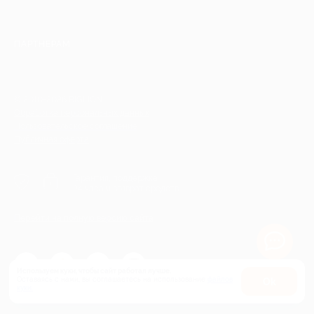
ПАРТНЕРАМ
© 2010-2026 BIGLION
Обработка персональных данных
Пользовательское соглашение
Публичная оферта
Гарантия, поддержка
24 часа и возврат средств
Перейти на полную версию сайта
Используем куки, чтобы сайт работал лучше.
Оставаясь с нами, вы соглашаетесь на использование
файлов
Оk
куки.