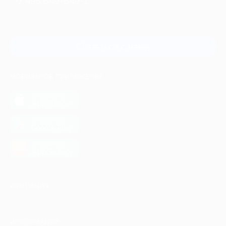
+7 495 649-649-1
Для звонка из Москвы
и регионов России
Связаться с нами
МОБИЛЬНОЕ ПРИЛОЖЕНИЕ
загрузить в
App Store
загрузить в
Google Play
загрузить в
AppGallery
КОМПАНИЯ
ИНФОРМАЦИЯ